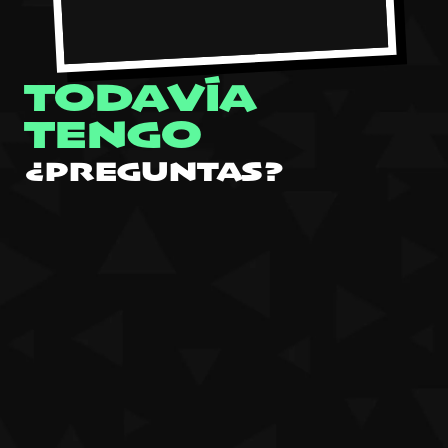
TODAVÍA
TENGO
¿PREGUNTAS?
¿En qué plataformas puedo jugar?
¡A chupar! está disponible actualmente en Windows y
Mac
¿Cuáles son las especificaciones
SIGN IN
recomendadas?
Especificaciones de PC