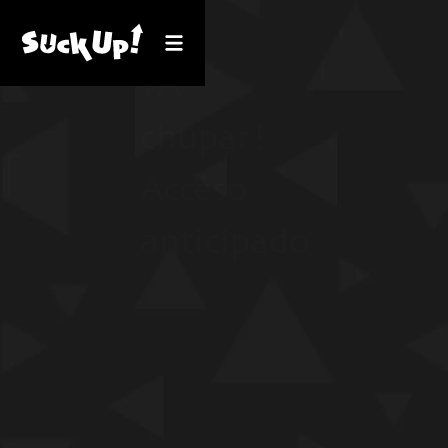
¡A
chupar!
Acceso
anticipado
CONSÍGUELO PARA
VENTANAS